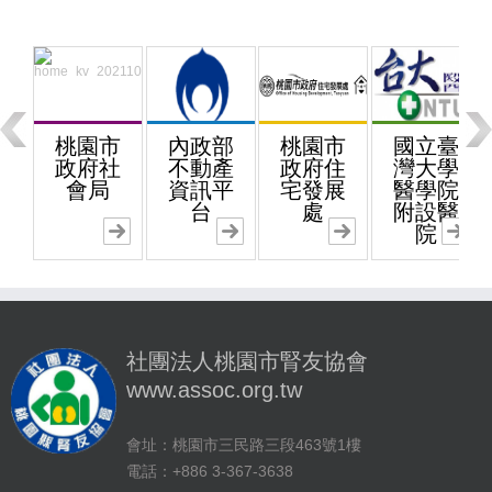
桃園市
內政部
桃園市
國立臺
政府社
不動產
政府住
灣大學
會局
資訊平
宅發展
醫學院
台
處
附設醫
院
社團法人桃園市腎友協會
www.assoc.org.tw
會址：桃園市三民路三段463號1樓
電話：+886 3-367-3638