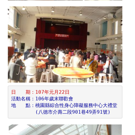
日　　期：107年元月22日
活動名稱：106年歲末聯歡會
地　　點：桃園縣綜合性身心障礙服務中心大禮堂
　　　　　(八德市介壽二段901巷49弄91號)