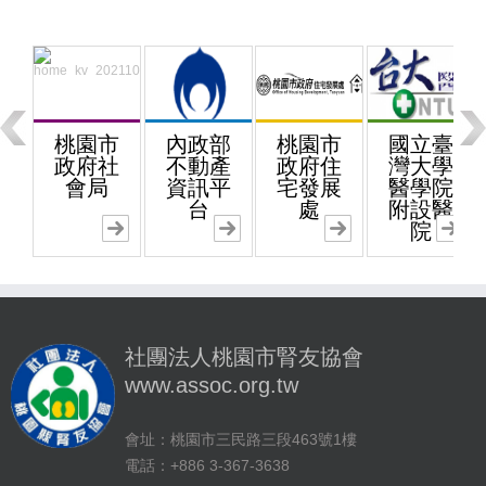
桃園市
內政部
桃園市
國立臺
政府社
不動產
政府住
灣大學
會局
資訊平
宅發展
醫學院
台
處
附設醫
院
社團法人桃園市腎友協會
www.assoc.org.tw
會址：桃園市三民路三段463號1樓
電話：+886 3-367-3638